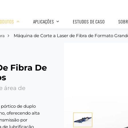
ODUTOS
APLICAÇÕES
ESTUDOS DE CASO
SOBR
Máquina de Corte a Laser de Fibra de Formato Grand
bra
De Fibra De
os
e área de
 pórtico de duplo
o, oferecendo alta
ansmissão por
de lubrificação