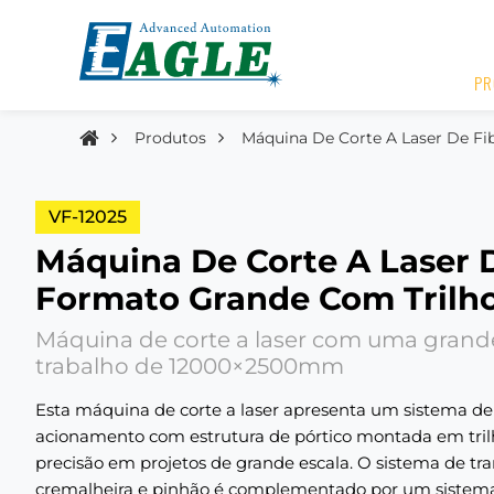
PR
Produtos
Máquina De Corte A Laser De Fi
VF-12025
Máquina De Corte A Laser 
Formato Grande Com Trilh
Máquina de corte a laser com uma grand
trabalho de 12000×2500mm
Esta máquina de corte a laser apresenta um sistema de
acionamento com estrutura de pórtico montada em trilh
precisão em projetos de grande escala. O sistema de tr
cremalheira e pinhão é complementado por um sistema 